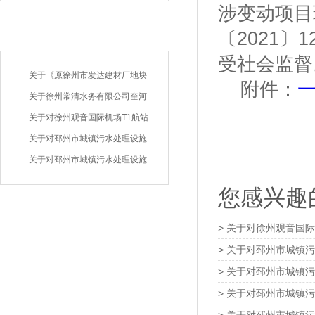
涉变动项目
开云（中国）
〔
2021
〕
1
受社会监督
关于《原徐州市发达建材厂地块
附件：
一
土壤污…
关于徐州常清水务有限公司奎河
污水处…
关于对徐州观音国际机场T1航站
楼改扩…
关于对邳州市城镇污水处理设施
全覆盖…
关于对邳州市城镇污水处理设施
全覆盖…
您感兴趣
> 关于对徐州观音国
> 关于对邳州市城镇
> 关于对邳州市城镇
> 关于对邳州市城镇