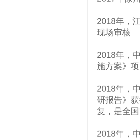
2018年
现场审核
2018年
施方案》项
2018年
研报告》获
复，是全国
2018年