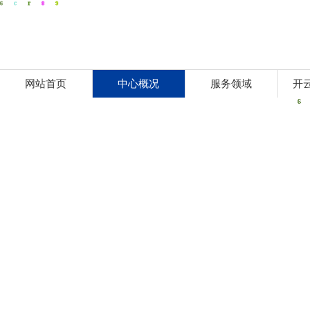
网站首页
中心概况
服务领域
开