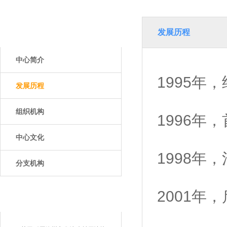
中心概况
发展历程
中心简介
1995年
发展历程
组织机构
1996年
中心文化
1998年
分支机构
2001
开云（中国）